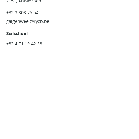
2050, Antwerpen
+32 3 303 75 54
galgenweel@rycb.be
Zeilschool
+32 4 71 19 42 53
zeilschool@rycb.be
Secretariaat
Thonetlaan 133
2050, Antwerpen
+32 3 303 75 54
rycb@rycb.be
maandag: gesloten
dinsdag: 08:00 – 16:00
woensdag: 08:00 – 13:00