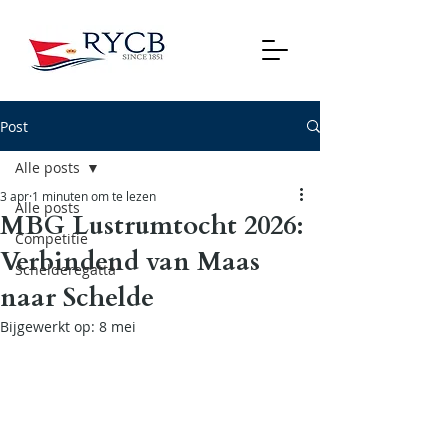
Post
Alle posts
3 apr
1 minuten om te lezen
Alle posts
MBG Lustrumtocht 2026:
Competitie
Verbindend van Maas
Schelderegatta
naar Schelde
Bijgewerkt op:
8 mei