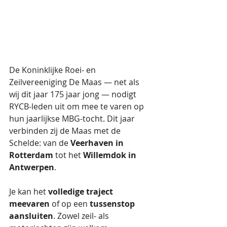
De Koninklijke Roei- en 
Zeilvereeniging De Maas — net als 
wij dit jaar 175 jaar jong — nodigt 
RYCB-leden uit om mee te varen op 
hun jaarlijkse MBG-tocht. Dit jaar 
verbinden zij de Maas met de 
Schelde: van de 
Veerhaven in 
Rotterdam
 tot het 
Willemdok in 
Antwerpen
.
Je kan het 
volledige traject 
meevaren
 of op een 
tussenstop 
aansluiten
. Zowel zeil- als 