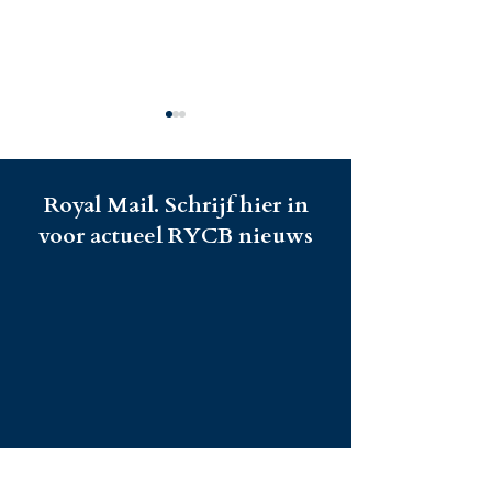
Royal Mail. Schrijf hier in
voor actueel RYCB nieuws
Tall Ships Races: een
Bart blikt terug
topprestatie van ons
geslaagd Delta
RYCB-team!
Verhalen van o