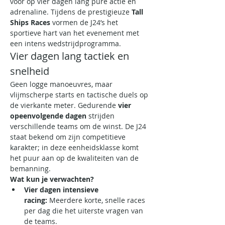
voor op vier dagen lang pure actie en 
adrenaline. Tijdens de prestigieuze 
Tall 
Ships Races
 vormen de J24’s het 
sportieve hart van het evenement met 
een intens wedstrijdprogramma.
Vier dagen lang tactiek en 
snelheid
Geen logge manoeuvres, maar 
vlijmscherpe starts en tactische duels op 
de vierkante meter. Gedurende 
vier 
opeenvolgende dagen
 strijden 
verschillende teams om de winst. De J24 
staat bekend om zijn competitieve 
karakter; in deze eenheidsklasse komt 
het puur aan op de kwaliteiten van de 
bemanning.
Wat kun je verwachten?
Vier dagen intensieve 
racing:
 Meerdere korte, snelle races 
per dag die het uiterste vragen van 
de teams.