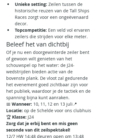
Unieke setting:
 Zeilen tussen de 
historische reuzen van de Tall Ships 
Races zorgt voor een ongeëvenaard 
decor.
Topcompetitie:
 Een veld vol ervaren 
zeilers die strijden voor elke meter.
Beleef het van dichtbij
Of je nu een doorgewinterde zeiler bent 
of gewoon wilt genieten van het 
schouwspel op het water: de J24-
wedstrijden bieden actie van de 
bovenste plank. De vloot zal gedurende 
het evenement goed zichtbaar zijn voor 
het publiek, waardoor je de tactiek en de 
spanning bijna kunt aanraken.
📅 
Wanneer:
 10, 11, 12 en 13 juli📍 
Locatie:
 op de Schelde voor ons clubhuis
🏆 
Klasse:
 J24
Zorg dat je erbij bent en mis geen 
seconde van dit zeilspektakel!
12/7 HW 14:48 deuren open om 13:48