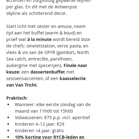
accenten en zorgvuldig gepaarde wijnen 
per glas. En dit met de Antwerpse 
skyline als schitterend decor.
Start licht met oester en amuse, neem 
tijd aan het buffet (warm & koud) en 
proef wat 
à la minute
 wordt bereid door 
de chefs: omeletstation, verse pasta, en 
vlees & vis van de OFYR (gamba’s, North 
Sea catch, entrecôte, parelhoen, 
aubergine met specerijen). 
Finale naar 
keuze:
 een 
dessertenbuffet
 met 
seizoensaccenten, of een 
kaasselectie 
van Van Tricht
.
Praktisch:
Wanneer: elke eerste zondag van de 
maand van 11h00 tot 15h00
Volwassenen: €75 p.p. incl. aperitief
Kinderen 4–12 jaar: €29
Kinderen <4 jaar: gratis
10% korting voor RYCB-leden en 