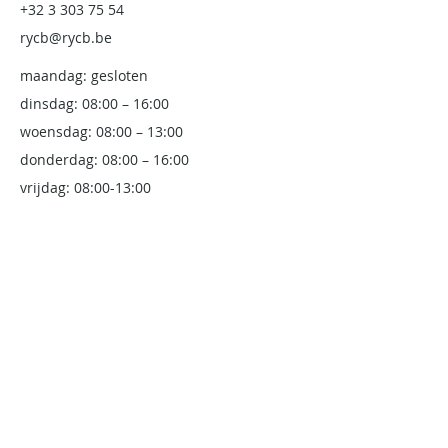
+32 3 303 75 54
rycb@rycb.be
maandag: gesloten
dinsdag: 08:00 – 16:00
woensdag: 08:00 – 13:00
donderdag: 08:00 – 16:00
vrijdag: 08:00-13:00
Royal Club & Pampelonne
Thonetlaan 133
2050, Antwerpen
www.club-royal.be
Race & Rescue (Team)
+32 4 75 82 98 10