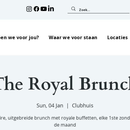
en we voor jou?
Waar we voor staan
Locaties
The Royal Brunc
Sun, 04 Jan
  |  
Clubhuis
ire, uitgebreide brunch met royale buffetten, elke 1ste zon
de maand