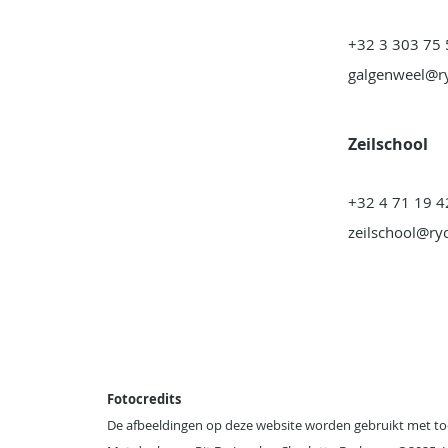
+32 3 303 75 
galgenweel@r
Zeilschool
+32 4 71 19 4
zeilschool@ry
Fotocredits
De afbeeldingen op deze website worden gebruikt met to