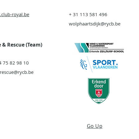
club-royal.be
+ 31 113 581 496
wolphaartsdijk@rycb.be
 & Rescue (Team)
4 75 82 98 10
-rescue@rycb.be
Go Up