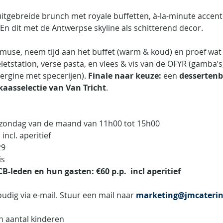
uitgebreide brunch met royale buffetten, à-la-minute accent
En dit met de Antwerpse skyline als schitterend decor.
 amuse, neem tijd aan het buffet (warm & koud) en proef wat
etstation, verse pasta, en vlees & vis van de OFYR (gamba’s
ergine met specerijen). 
Finale naar keuze:
 een 
dessertenb
kaasselectie van Van Tricht
.
 zondag van de maand van 11h00 tot 15h00
incl. aperitief
29
is
-leden en hun gasten: €60 p.p.  incl aperitief
udig via e-mail. Stuur een mail naar 
marketing@jmcaterin
n aantal kinderen