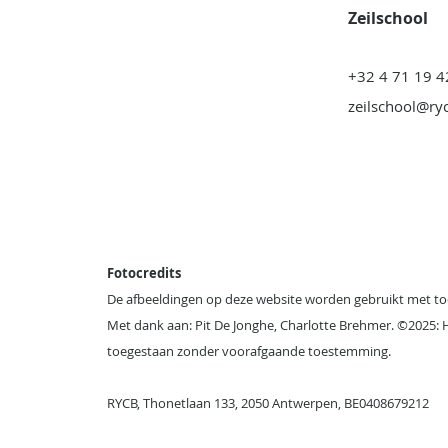
Zeilschool
+32 4 71 19 4
zeilschool@ry
Fotocredits
De afbeeldingen op deze website worden gebruikt met to
Met dank aan: Pit De Jonghe, Charlotte Brehmer. ©2025: H
toegestaan zonder voorafgaande toestemming.
RYCB, Thonetlaan 133, 2050 Antwerpen, BE0408679212