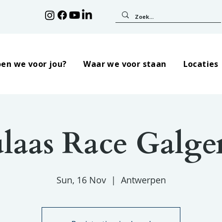
en we voor jou?
Waar we voor staan
Locaties
laas Race Galg
Sun, 16 Nov
  |  
Antwerpen