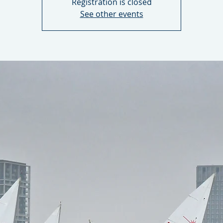
Registration is closed
See other events