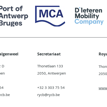
Galgenweel
Secretariaat
Roy
2 D
Thonetlaan 133
Thon
pen
2050, Antwerpen
2050
54
+32 3 303 75 54
www.
ycb.be
rycb@rycb.be