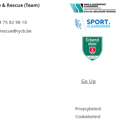
 & Rescue (Team)
4 75 82 98 10
-rescue@rycb.be
Go Up
Privacybeleid
Cookiebeleid