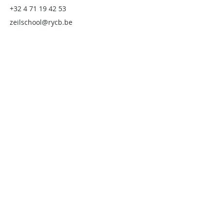
+32 4 71 19 42 53
zeilschool@rycb.be
Secretariaat
Thonetlaan 133
2050, Antwerpen
+32 3 303 75 54
rycb@rycb.be
maandag: gesloten
dinsdag: 08:00 – 16:00
woensdag: 08:00 – 13:00
donderdag: 08:00 – 16:00
vrijdag: 08:00-13:00
Royal Club & Pampelonne