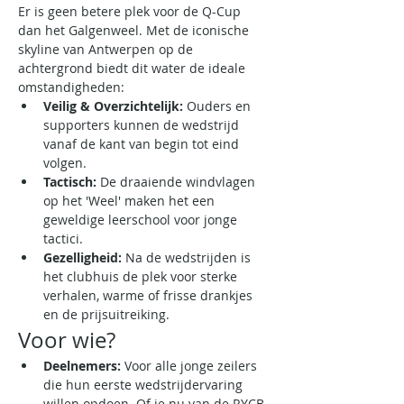
Er is geen betere plek voor de Q-Cup 
dan het Galgenweel. Met de iconische 
skyline van Antwerpen op de 
achtergrond biedt dit water de ideale 
omstandigheden:
Veilig & Overzichtelijk:
 Ouders en 
supporters kunnen de wedstrijd 
vanaf de kant van begin tot eind 
volgen.
Tactisch:
 De draaiende windvlagen 
op het 'Weel' maken het een 
geweldige leerschool voor jonge 
tactici.
Gezelligheid:
 Na de wedstrijden is 
het clubhuis de plek voor sterke 
verhalen, warme of frisse drankjes 
en de prijsuitreiking.
Voor wie?
Deelnemers:
 Voor alle jonge zeilers 
die hun eerste wedstrijdervaring 
willen opdoen. Of je nu van de RYCB 